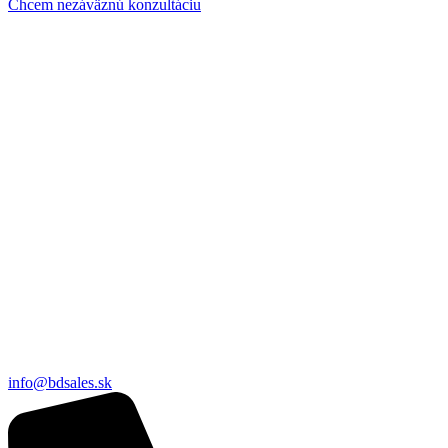
Chcem nezáväznú konzultáciu
info@bdsales.sk