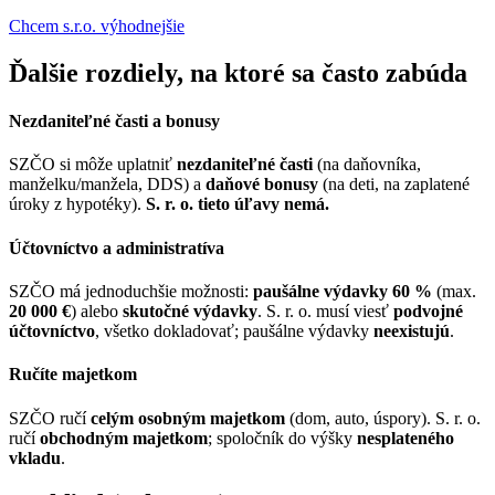
Chcem s.r.o. výhodnejšie
Ďalšie rozdiely, na ktoré sa často zabúda
Nezdaniteľné časti a bonusy
SZČO si môže uplatniť
nezdaniteľné časti
(na daňovníka,
manželku/manžela, DDS) a
daňové bonusy
(na deti, na zaplatené
úroky z hypotéky).
S. r. o. tieto úľavy nemá.
Účtovníctvo a administratíva
SZČO má jednoduchšie možnosti:
paušálne výdavky 60 %
(max.
20 000 €
) alebo
skutočné výdavky
. S. r. o. musí viesť
podvojné
účtovníctvo
, všetko dokladovať; paušálne výdavky
neexistujú
.
Ručíte majetkom
SZČO ručí
celým osobným majetkom
(dom, auto, úspory). S. r. o.
ručí
obchodným majetkom
; spoločník do výšky
nesplateného
vkladu
.