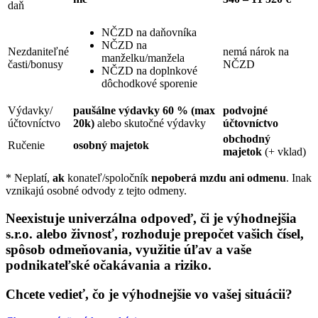
daň
NČZD na daňovníka
NČZD na
Nezdaniteľné
nemá nárok na
manželku/manžela
časti/bonusy
NČZD
NČZD na doplnkové
dôchodkové sporenie
Výdavky/
paušálne výdavky 60 % (max
podvojné
účtovníctvo
20k)
alebo skutočné výdavky
účtovníctvo
obchodný
Ručenie
osobný majetok
majetok
(+ vklad)
* Neplatí,
ak
konateľ/spoločník
nepoberá mzdu ani odmenu
. Inak
vznikajú osobné odvody z tejto odmeny.
Neexistuje univerzálna odpoveď, či je výhodnejšia
s.r.o. alebo živnosť, rozhoduje prepočet vašich čísel,
spôsob odmeňovania, využitie úľav a vaše
podnikateľské očakávania a riziko.
Chcete vedieť, čo je výhodnejšie vo vašej situácii?