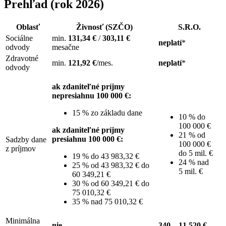
Prehľad (rok 2026)
Oblasť
Živnosť (SZČO)
S.R.O.
Sociálne
min.
131,34 €
/
303,11 €
neplatí
*
odvody
mesačne
Zdravotné
min.
121,92 €
/mes.
neplatí
*
odvody
ak zdaniteľné príjmy
nepresiahnu 100 000 €:
15 % zo základu dane
10 % do
100 000 €
ak zdaniteľné príjmy
21 % od
presiahnu 100 000 €:
Sadzby dane
100 000 €
z príjmov
do 5 mil. €
19 % do 43 983,32 €
24 % nad
25 % od 43 983,32 € do
5 mil. €
60 349,21 €
30 % od 60 349,21 € do
75 010,32 €
35 % nad 75 010,32 €
Minimálna
nie
340 – 11 520 €