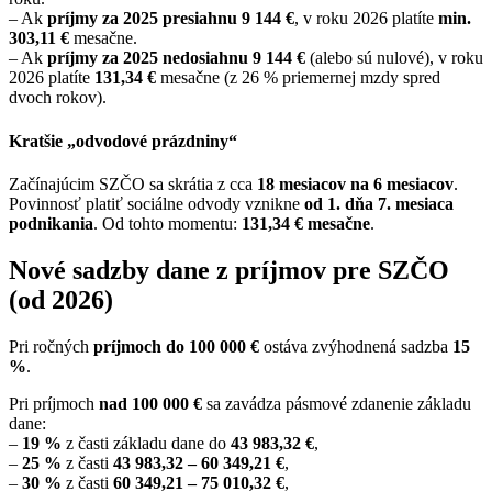
– Ak
príjmy za 2025 presiahnu 9 144 €
, v roku 2026 platíte
min.
303,11 €
mesačne.
– Ak
príjmy za 2025 nedosiahnu 9 144 €
(alebo sú nulové), v roku
2026 platíte
131,34 €
mesačne (z 26 % priemernej mzdy spred
dvoch rokov).
Kratšie „odvodové prázdniny“
Začínajúcim SZČO sa skrátia z cca
18 mesiacov na 6 mesiacov
.
Povinnosť platiť sociálne odvody vznikne
od 1. dňa 7. mesiaca
podnikania
. Od tohto momentu:
131,34 € mesačne
.
Nové sadzby dane z príjmov pre SZČO
(od 2026)
Pri ročných
príjmoch do 100 000 €
ostáva zvýhodnená sadzba
15
%
.
Pri príjmoch
nad 100 000 €
sa zavádza pásmové zdanenie základu
dane:
–
19 %
z časti základu dane do
43 983,32 €
,
–
25 %
z časti
43 983,32 – 60 349,21 €
,
–
30 %
z časti
60 349,21 – 75 010,32 €
,