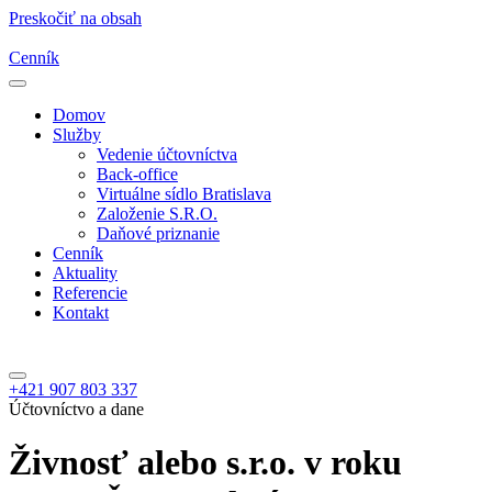
Preskočiť na obsah
Cenník
Domov
Služby
Vedenie účtovníctva
Back-office
Virtuálne sídlo Bratislava
Založenie S.R.O.
Daňové priznanie
Cenník
Aktuality
Referencie
Kontakt
+421 907 803 337
Účtovníctvo a dane
Živnosť alebo s.r.o. v roku