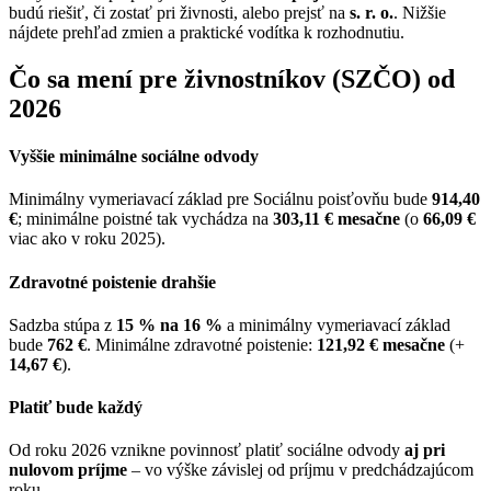
budú riešiť, či zostať pri živnosti, alebo prejsť na
s. r. o.
. Nižšie
nájdete prehľad zmien a praktické vodítka k rozhodnutiu.
Čo sa mení pre živnostníkov (SZČO) od
2026
Vyššie minimálne sociálne odvody
Minimálny vymeriavací základ pre Sociálnu poisťovňu bude
914,40
€
; minimálne poistné tak vychádza na
303,11 € mesačne
(o
66,09 €
viac ako v roku 2025).
Zdravotné poistenie drahšie
Sadzba stúpa z
15 % na 16 %
a minimálny vymeriavací základ
bude
762 €
. Minimálne zdravotné poistenie:
121,92 € mesačne
(+
14,67 €
).
Platiť bude každý
Od roku 2026 vznikne povinnosť platiť sociálne odvody
aj pri
nulovom príjme
– vo výške závislej od príjmu v predchádzajúcom
roku.