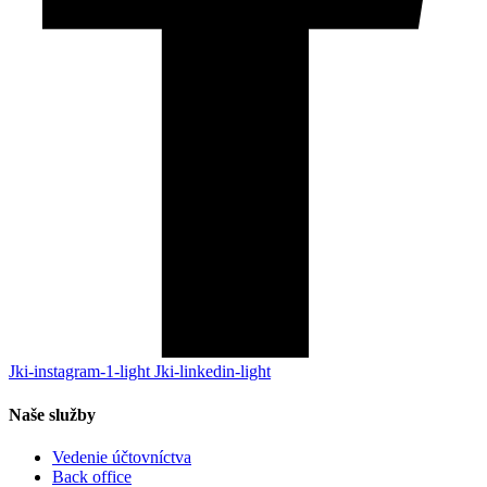
Jki-instagram-1-light
Jki-linkedin-light
Naše služby
Vedenie účtovníctva
Back office