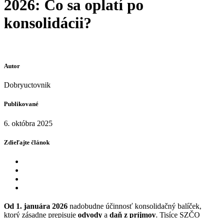
2026: Čo sa oplatí po
konsolidácii?
Autor
Dobryuctovnik
Publikované
6. októbra 2025
Zdieľajte článok
Od 1. januára 2026
nadobudne účinnosť konsolidačný balíček,
ktorý zásadne prepisuje
odvody
a
daň z príjmov
. Tisíce SZČO