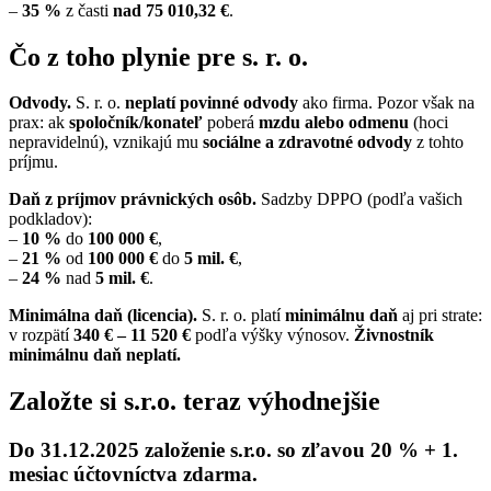
–
35 %
z časti
nad 75 010,32 €
.
Čo z toho plynie pre s. r. o.
Odvody.
S. r. o.
neplatí povinné odvody
ako firma. Pozor však na
prax: ak
spoločník/konateľ
poberá
mzdu alebo odmenu
(hoci
nepravidelnú), vznikajú mu
sociálne a zdravotné odvody
z tohto
príjmu.
Daň z príjmov právnických osôb.
Sadzby DPPO (podľa vašich
podkladov):
–
10 %
do
100 000 €
,
–
21 %
od
100 000 €
do
5 mil. €
,
–
24 %
nad
5 mil. €
.
Minimálna daň (licencia).
S. r. o. platí
minimálnu daň
aj pri strate:
v rozpätí
340 € – 11 520 €
podľa výšky výnosov.
Živnostník
minimálnu daň neplatí.
Založte si s.r.o. teraz výhodnejšie
Do 31.12.2025 založenie s.r.o. so zľavou 20 % + 1.
mesiac účtovníctva zdarma.