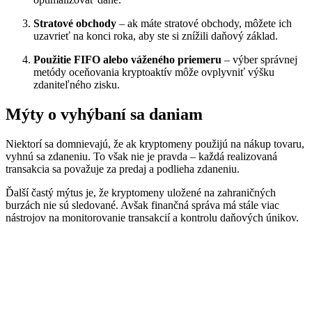
Stratové obchody
– ak máte stratové obchody, môžete ich
uzavrieť na konci roka, aby ste si znížili daňový základ.
Použitie FIFO alebo váženého priemeru
– výber správnej
metódy oceňovania kryptoaktív môže ovplyvniť výšku
zdaniteľného zisku.
Mýty o vyhýbaní sa daniam
Niektorí sa domnievajú, že ak kryptomeny použijú na nákup tovaru,
vyhnú sa zdaneniu. To však nie je pravda – každá realizovaná
transakcia sa považuje za predaj a podlieha zdaneniu.
Ďalší častý mýtus je, že kryptomeny uložené na zahraničných
burzách nie sú sledované. Avšak finančná správa má stále viac
nástrojov na monitorovanie transakcií a kontrolu daňových únikov.