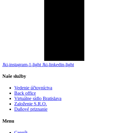
Jki-instagram-1-light
Jki-linkedin-light
Naše služby
Vedenie účtovníctva
Back office
Virtuálne sídlo Bratislava
Založenie S.R.O.
Daňové priznanie
Menu
Cenník