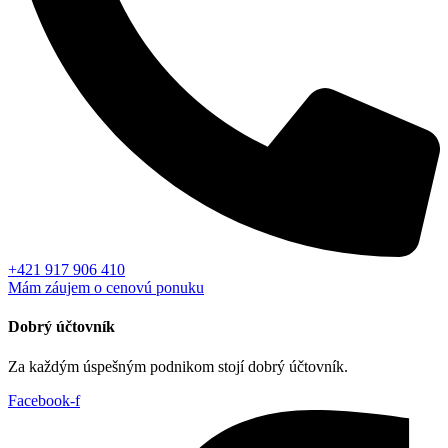
+421 917 906 410
Mám záujem o cenovú ponuku
Dobrý účtovník
Za každým úspešným podnikom stojí dobrý účtovník.
Facebook-f