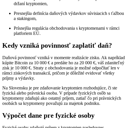
držaní kryptomien,
Presnejšia definícia daňových výdavkov súvisiacich s ťažbou
a stakingom,
Prísnejšia regulácia obchodovania s kryptomenami v rámci
platforiem EÚ.
Kedy vzniká povinnosť zaplatiť daň?
Daňová povinnosť vzniká v momente realizácie zisku. Ak napríklad
kúpite Bitcoin za 10 000 € a predáte ho za 20 000 €, váš zdaniteľný
zisk je 10 000 €. Straty z obchodovania je možné odpočítať len v
rámci ziskových transakcií, pričom je dôležité evidovať všetky
príjmy a výdavky.
Na Slovensku je pre zdaňovanie kryptomien rozhodujúce, či ste
fyzická alebo právnická osoba. V prípade fyzických osôb sa
kryptomeny zdaňujú ako ostatný príjem, zatiaľ čo pri právnických
osobách sa kryptomeny považujú za majetok podniku.
Výpočet dane pre fyzické osoby
Fyzické osoby zdaňujú príjem z kryptomien nasledovne: