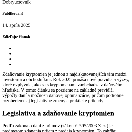
Dobryuctovnik
Publikované
14. apríla 2025
Zdieľajte článok
Zdaňovanie kryptomien je jednou z najdiskutovanejších tém medzi
investormi a obchodníkmi. Rok 2025 prináša nové pravidlá a výzvy,
ktoré ovplyvnia, ako sa s kryptomenami zaobchádza z daňového
hľadiska. V tomto článku sa pozrieme na základné pravidlá,
výpočty daní a možnosti daňovej optimalizácie, pričom podrobne
rozoberieme aj legislatívne zmeny a praktické príklady.
Legislatíva a zdaňovanie kryptomien
Podľa zákona o dani z príjmov (zákon č. 595/2003 Z. z.) je
predmetom zdanenia príjem z predaja kryptomien. To zahŕňa: