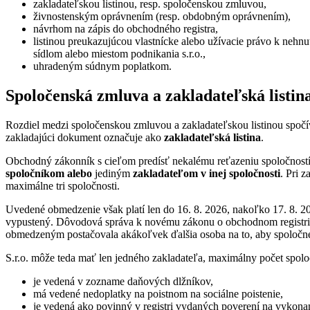
zakladateľskou listinou, resp. spoločenskou zmluvou,
živnostenským oprávnením (resp. obdobným oprávnením),
návrhom na zápis do obchodného registra,
listinou preukazujúcou vlastnícke alebo užívacie právo k nehnute
sídlom alebo miestom podnikania s.r.o.,
uhradeným súdnym poplatkom.
Spoločenská zmluva a zakladateľská listin
Rozdiel medzi spoločenskou zmluvou a zakladateľskou listinou spočí
zakladajúci dokument označuje ako
zakladateľská listina
.
Obchodný zákonník s cieľom predísť nekalému reťazeniu spoločnost
spoločníkom
alebo
jediným
zakladateľom v inej spoločnosti
. Pri 
maximálne tri spoločnosti.
Uvedené obmedzenie však platí len do 16. 8. 2026, nakoľko 17. 8. 
vypustený. Dôvodová správa k novému zákonu o obchodnom registri v
obmedzeným postačovala akákoľvek ďalšia osoba na to, aby spoločne 
S.r.o. môže teda mať len jedného zakladateľa, maximálny počet sp
je vedená v zozname daňových dlžníkov,
má vedené nedoplatky na poistnom na sociálne poistenie,
je vedená ako povinný v registri vydaných poverení na vykona