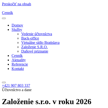
Preskočiť na obsah
Cenník
Domov
Služby
Vedenie účtovníctva
Back-office
Virtuálne sídlo Bratislava
Založenie S.R.O.
Daňové priznanie
Cenník
Aktuality
Referencie
Kontakt
+421 907 803 337
Účtovníctvo a dane
Založenie s.r.o. v roku 2026