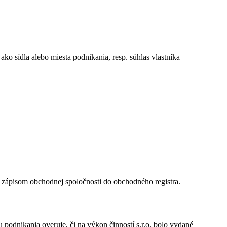
i ako sídla alebo miesta podnikania, resp. súhlas vlastníka
 zápisom obchodnej spoločnosti do obchodného registra.
 podnikania overuje, či na výkon činností s.r.o. bolo vydané