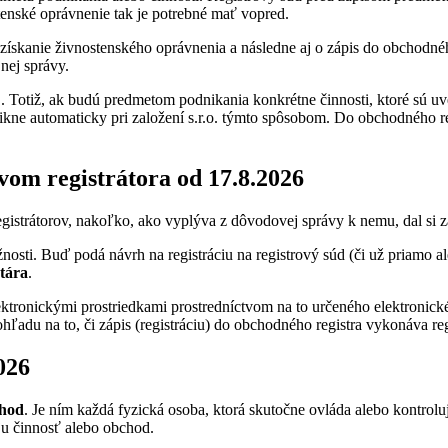
tenské oprávnenie tak je potrebné mať vopred.
získanie živnostenského oprávnenia a následne aj o zápis do obchodného 
nej správy.
o.. Totiž, ak budú predmetom podnikania konkrétne činnosti, ktoré sú u
ikne automaticky pri založení s.r.o. týmto spôsobom. Do obchodného re
vom registrátora od 17.8.2026
istrátorov, nakoľko, ako vyplýva z dôvodovej správy k nemu, dal si za
osti. Buď podá návrh na registráciu na registrový súd (či už priamo a
tára
.
elektronickými prostriedkami prostredníctvom na to určeného elektronic
adu na to, či zápis (registráciu) do obchodného registra vykonáva regi
026
ýhod
. Je ním každá fyzická osoba, ktorá skutočne ovláda alebo kontrol
ju činnosť alebo obchod.