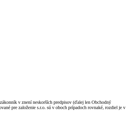
 zákonník v znení neskorších predpisov (ďalej len Obchodný
vané pre založenie s.r.o. sú v oboch prípadoch rovnaké, rozdiel je v