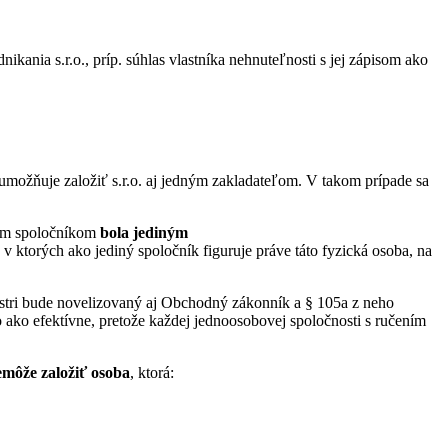
nikania s.r.o., príp. súhlas vlastníka nehnuteľnosti s jej zápisom ako
umožňuje založiť s.r.o. aj jedným zakladateľom. V takom prípade sa
ným spoločníkom
bola jediným
 v ktorých ako jediný spoločník figuruje práve táto fyzická osoba, na
istri bude novelizovaný aj Obchodný zákonník a § 105a z neho
ko efektívne, pretože každej jednoosobovej spoločnosti s ručením
emôže založiť osoba
, ktorá: