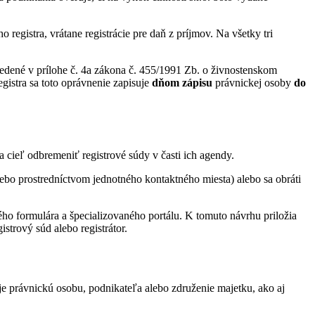
registra, vrátane registrácie pre daň z príjmov. Na všetky tri
vedené v prílohe č. 4a zákona č. 455/1991 Zb. o živnostenskom
gistra sa toto oprávnenie zapisuje
dňom zápisu
právnickej osoby
do
 cieľ odbremeniť registrové súdy v časti ich agendy.
lebo prostredníctvom jednotného kontaktného miesta) alebo sa obráti
kého formulára a špecializovaného portálu. K tomuto návrhu priložia
strový súd alebo registrátor.
uje právnickú osobu, podnikateľa alebo združenie majetku, ako aj