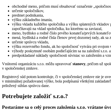
obchodné meno, pričom musí obsahovať označenie „spoločnosť s
určenie spoločníkov,
predmet podnikania,
výšku základného imania,
výšku vkladu každého spoločníka a výšku splatených vkladov pr
započítavajú na vklad spoločníka, ku ktorému sa zaviazal,
meno, bydlisko a rodné číslo prvého konateľa/prvých konateľo
mená, bydliská a rodné čísla členov prvej dozornej rady, ak sa z
určenie správcu vkladu,
výšku rezervného fondu, ak ho spoločnosť vytvára pri svojom 
výhody poskytnuté osobám podieľajúcim sa na založení s.r.o. a
predpokladané náklady spoločnosti súvisiac so založením a vzni
Vnútornú organizáciu s.r.o. môžu upravovať
stanovy
, pričom už spol
v spoločenskej zmluve.
Registrový súd potom kontroluje, či v spoločenskej zmluve nie je uv
v minimálnej požadovanej výške, bola podpísaná všetkými zakladateľm
priložený súhlas správcu dane.
Potrebujete založiť s.r.o.?
Postaráme sa o celý proces založenia s.r.o. vrátane úv