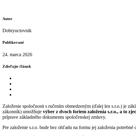
Autor
Dobryuctovnik
Publikované
24. marca 2026
Zdieľajte článok
Založenie spoločnosti s ručením obmedzeným (ďalej len s.r.o.) je z
zákonník) umožňuje
výber z
dvoch foriem založenia s.r.o., a to
príprave základného dokumentu spoločenskej zmluvy.
Pre založenie s.r.o. bude bez ohľadu na formu jej založenia potrebné