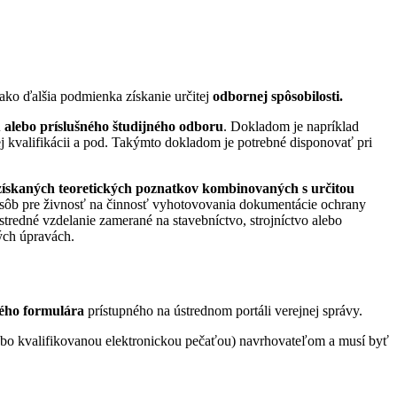
ko ďalšia podmienka získanie určitej
odbornej spôsobilosti.
alebo príslušného študijného odboru
. Dokladom je napríklad
nej kvalifikácii a pod. Takýmto dokladom je potrebné disponovať pri
získaných teoretických poznatkov kombinovaných s určitou
osôb pre živnosť na činnosť vyhotovovania dokumentácie ochrany
 stredné vzdelanie zamerané na stavebníctvo, strojníctvo alebo
ých úpravách.
kého formulára
prístupného na ústrednom portáli verejnej správy.
ebo kvalifikovanou elektronickou pečaťou) navrhovateľom a musí byť