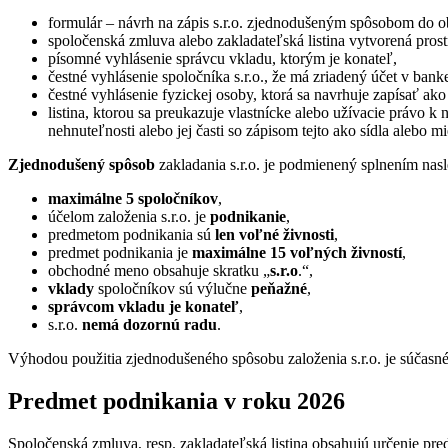
formulár – návrh na zápis s.r.o. zjednodušeným spôsobom do o
spoločenská zmluva alebo zakladateľská listina vytvorená pros
písomné vyhlásenie správcu vkladu, ktorým je konateľ,
čestné vyhlásenie spoločníka s.r.o., že má zriadený účet v ban
čestné vyhlásenie fyzickej osoby, ktorá sa navrhuje zapísať ako
listina, ktorou sa preukazuje vlastnícke alebo užívacie právo k n
nehnuteľnosti alebo jej časti so zápisom tejto ako sídla alebo mi
Zjednodušený spôsob
zakladania s.r.o. je podmienený splnením na
maximálne 5 spoločníkov
,
účelom založenia s.r.o. je
podnikanie
,
predmetom podnikania sú
len voľné živnosti
,
predmet podnikania je
maximálne 15
voľných živností
,
obchodné meno obsahuje skratku „
s.r.o
.“,
vklady
spoločníkov sú výlučne
peňažné
,
správcom vkladu je konateľ
,
s.r.o.
nemá dozornú radu
.
Výhodou použitia zjednodušeného spôsobu založenia s.r.o. je súčasn
Predmet podnikania v roku 2026
Spoločenská zmluva, resp. zakladateľská listina obsahujú určenie pre