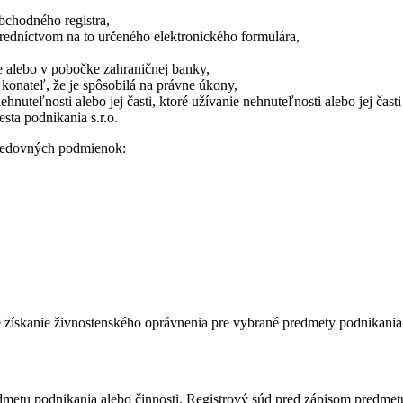
bchodného registra,
tredníctvom na to určeného elektronického formulára,
ke alebo v pobočke zahraničnej banky,
 konateľ, že je spôsobilá na právne úkony,
ehnuteľnosti alebo jej časti, ktoré užívanie nehnuteľnosti alebo jej čast
esta podnikania s.r.o.
sledovných podmienok:
é získanie živnostenského oprávnenia pre vybrané predmety podnikania
dmetu podnikania alebo činnosti. Registrový súd pred zápisom predmetu