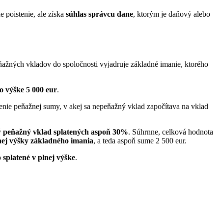
 poistenie, ale získa
súhlas správcu dane
, ktorým je daňový alebo
ňažných vkladov do spoločnosti vyjadruje základné imanie, ktorého
o výške 5 000 eur
.
nie peňažnej sumy, v akej sa nepeňažný vklad započítava na vklad
ý
peňažný vklad splatených
aspoň 30%
. Súhrnne, celková hodnota
ej výšky základného imania
, a teda aspoň sume 2 500 eur.
 splatené v plnej výške
.