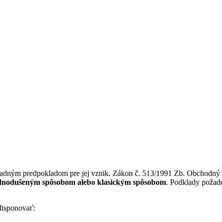
ákladným predpokladom pre jej vznik. Zákon č. 513/1991 Zb. Obchodný
 zjednodušeným spôsobom alebo klasickým spôsobom
. Podklady požado
 disponovať: