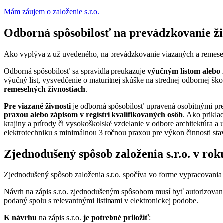
Mám záujem o založenie s.r.o.
Odborná spôsobilosť na prevádzkovanie ži
Ako vyplýva z už uvedeného, na prevádzkovanie viazaných a remesel
Odborná spôsobilosť sa spravidla preukazuje
výučným listom alebo
výučný list, vysvedčenie o maturitnej skúške na strednej odbornej ško
remeselných živnostiach
.
Pre viazané živnosti
je odborná spôsobilosť upravená osobitnými pre
praxou alebo zápisom v registri kvalifikovaných osôb
. Ako príkla
krajiny a prírody či vysokoškolské vzdelanie v odbore architektúra a 
elektrotechniku s minimálnou 3 ročnou praxou pre výkon činnosti st
Zjednodušený spôsob založenia s.r.o. v rok
Zjednodušený spôsob založenia s.r.o. spočíva vo forme vypracovania
Návrh na zápis s.r.o. zjednodušeným spôsobom musí byť autorizovan
podaný spolu s relevantnými listinami v elektronickej podobe.
K návrhu
na zápis s.r.o.
je potrebné priložiť
: