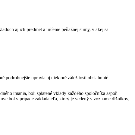
ladoch aj ich predmet a určenie peňažnej sumy, v akej sa
é podrobnejšie upravia aj niektoré záležitosti obsiahnuté
adného imania, boli splatené vklady každého spoločníka aspoň
luve bol v prípade zakladateľa, ktorý je vedený v zozname dlžníkov,