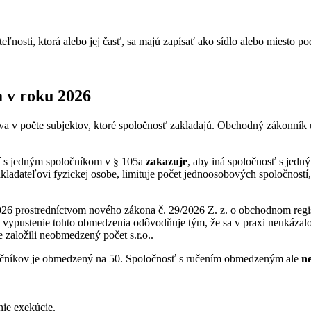
ľnosti, ktorá alebo jej časť, sa majú zapísať ako sídlo alebo miesto pod
a v roku 2026
va v počte subjektov, ktoré spoločnosť zakladajú. Obchodný zákonník 
í s jedným spoločníkom v § 105a
zakazuje
, aby iná spoločnosť s jed
zakladateľovi fyzickej osobe, limituje počet jednoosobových spoločností,
2026 prostredníctvom nového zákona č. 29/2026 Z. z. o obchodnom reg
ypustenie tohto obmedzenia odôvodňuje tým, že sa v praxi neukázalo a
založili neobmedzený počet s.r.o..
oločníkov je obmedzený na 50. Spoločnosť s ručením obmedzeným ale
n
nie exekúcie.