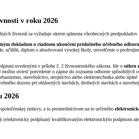
vnosti v roku 2026
ných živností sa vyžaduje okrem splnenia všeobecných predpokladov a
 iným dokladom o riadnom ukončení príslušného učebného odboru 
le, učilišti, diplom o absolvovaní vysokej školy, osvedčenie o profesij
dpismi uvedenými v prílohe č. 2 živnostenského zákona. Ide o
súhrn 
d možno uviesť potvrdenie o zápise do zoznamu odborne spôsobilých 
urbanizmus, stavebníctvo, strojníctvo alebo elektrotechnika alebo úplné
avebného dozoru pri ohlásených stavbách, drobných stavbách a stavebn
u 2026
 spoločenskej zmluvy, a to prostredníctvom na to určeného
elektronic
ý (elektronicky podpísaný kvalifikovaným elektronickým podpisom al