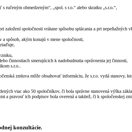
 ručeným obmedzeným“, „spol. s r.o.“ alebo skratku „s.r.o.“,
i založení spoločnosti vrátane spôsobu splácania a pri nepeňažných vk
v a spôsob, akým konajú v mene spoločnosti,
riaďuje,
vzniku,
lebo činnostiach smerujúcich k nadobudnutia oprávnenia jej činnosti,
kom s.r.o..
očenská zmluva môže obsahovať informáciu, že s.r.o. vydá stanovy, ktor
edených viac ako 50 spoločníkov, či bola správne stanovená výška zákl
i a pravosť ich podpisov bola overená a taktiež, či k spoločenskej zm
odnej konzultácie.