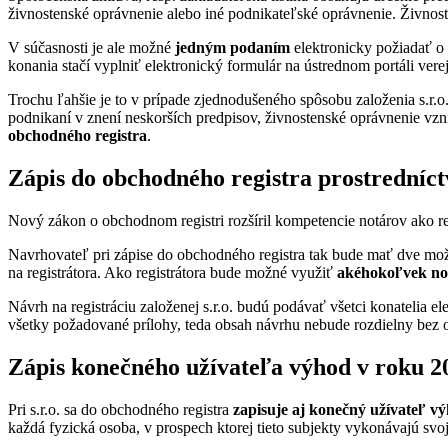
živnostenské oprávnenie alebo iné podnikateľské oprávnenie. Živnos
V súčasnosti je ale možné
jedným podaním
elektronicky požiadať o 
konania stačí vyplniť elektronický formulár na ústrednom portáli verej
Trochu ľahšie je to v prípade zjednodušeného spôsobu založenia s.r.
podnikaní v znení neskorších predpisov, živnostenské oprávnenie vzn
obchodného registra
.
Zápis do obchodného registra prostredníct
Nový zákon o obchodnom registri rozšíril kompetencie notárov ako reg
Navrhovateľ pri zápise do obchodného registra tak bude mať dve možn
na registrátora. Ako registrátora bude možné využiť
akéhokoľvek no
Návrh na registráciu založenej s.r.o. budú podávať všetci konatelia 
všetky požadované prílohy, teda obsah návrhu nebude rozdielny bez ohľ
Zápis konečného užívateľa výhod v roku 2
Pri s.r.o. sa do obchodného registra
zapisuje aj konečný užívateľ v
každá fyzická osoba, v prospech ktorej tieto subjekty vykonávajú svo