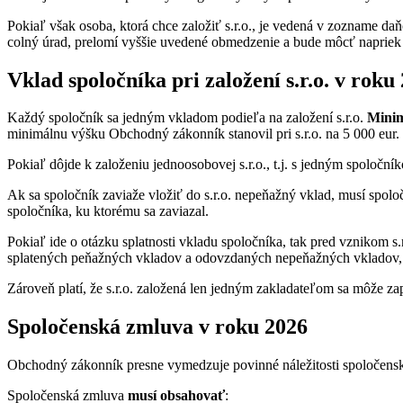
Pokiaľ však osoba, ktorá chce založiť s.r.o., je vedená v zozname da
colný úrad, prelomí vyššie uvedené obmedzenie a bude môcť napriek n
Vklad spoločníka pri založení s.r.o. v roku
Každý spoločník sa jedným vkladom podieľa na založení s.r.o.
Minim
minimálnu výšku Obchodný zákonník stanovil pri s.r.o. na 5 000 eur.
Pokiaľ dôjde k založeniu jednoosobovej s.r.o., t.j. s jedným spoločn
Ak sa spoločník zaviaže vložiť do s.r.o. nepeňažný vklad, musí spo
spoločníka, ku ktorému sa zaviazal.
Pokiaľ ide o otázku splatnosti vkladu spoločníka, tak pred vznikom s.
splatených peňažných vkladov a odovzdaných nepeňažných vkladov
Zároveň platí, že s.r.o. založená len jedným zakladateľom sa môže za
Spoločenská zmluva v roku 2026
Obchodný zákonník presne vymedzuje povinné náležitosti spoločenske
Spoločenská zmluva
musí obsahovať
: