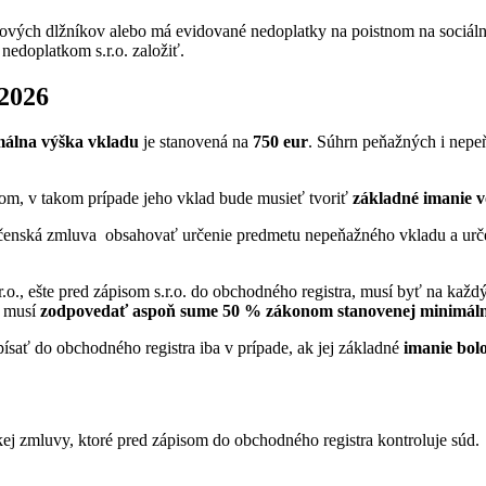
ňových dlžníkov alebo má evidované nedoplatky na poistnom na sociálne
edoplatkom s.r.o. založiť.
 2026
álna výška vkladu
je stanovená na
750 eur
. Súhrn peňažných i nepe
íkom, v takom prípade jeho vklad bude musieť tvoriť
základné imanie v
ločenská zmluva obsahovať určenie predmetu nepeňažného vkladu a urče
r.o., ešte pred zápisom s.r.o. do obchodného registra, musí byť na každ
, musí
zodpovedať aspoň sume 50 % zákonom stanovenej minimáln
písať do obchodného registra iba v prípade, ak jej základné
imanie bolo
j zmluvy, ktoré pred zápisom do obchodného registra kontroluje súd.