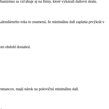
anizmus sa vzťahuje aj na firmy, ktoré vykázali daňovú stratu.
alendárneho roka to znamená, že minimálnu daň zaplatia prvýkrát v
com období dosiahol.
estnancov, majú nárok na polovičnú minimálnu daň.