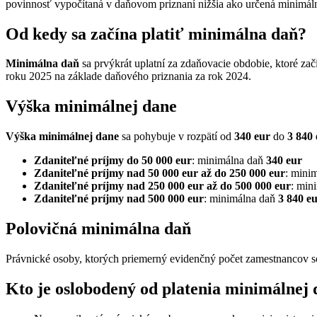
povinnosť vypočítaná v daňovom priznaní nižšia ako určená minimálna
Od kedy sa začína platiť minimálna daň?
Minimálna daň
sa prvýkrát uplatní za zdaňovacie obdobie, ktoré zač
roku 2025 na základe daňového priznania za rok 2024.
Výška minimálnej dane
Výška minimálnej dane
sa pohybuje v rozpätí od
340 eur
do
3 840 
Zdaniteľné príjmy do 50 000 eur
: minimálna daň
340 eur
Zdaniteľné príjmy nad 50 000 eur až do 250 000 eur
: mini
Zdaniteľné príjmy nad 250 000 eur až do 500 000 eur
: min
Zdaniteľné príjmy nad 500 000 eur
: minimálna daň
3 840 e
Polovičná minimálna daň
Právnické osoby, ktorých priemerný evidenčný počet zamestnancov s
Kto je oslobodený od platenia minimálnej