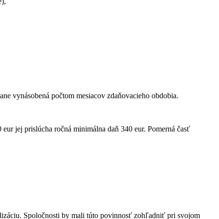
),
j dane vynásobená počtom mesiacov zdaňovacieho obdobia.
0 eur jej prislúcha ročná minimálna daň 340 eur. Pomerná časť
izáciu. Spoločnosti by mali túto povinnosť zohľadniť pri svojom