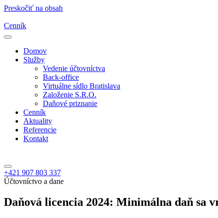
Preskočiť na obsah
Cenník
Domov
Služby
Vedenie účtovníctva
Back-office
Virtuálne sídlo Bratislava
Založenie S.R.O.
Daňové priznanie
Cenník
Aktuality
Referencie
Kontakt
+421 907 803 337
Účtovníctvo a dane
Daňová licencia 2024: Minimálna daň sa vr