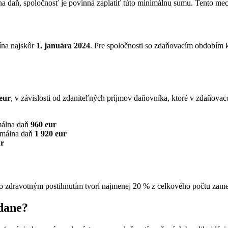
 daň, spoločnosť je povinná zaplatiť túto minimálnu sumu. Tento mech
ína najskôr
1. januára 2024
. Pre spoločnosti so zdaňovacím obdobím k
eur
, v závislosti od zdaniteľných príjmov daňovníka, ktoré v zdaňova
málna daň
960 eur
imálna daň
1 920 eur
ur
o zdravotným postihnutím tvorí najmenej 20 % z celkového počtu zam
 dane?